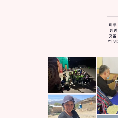
페루
행병
것을 
한 위